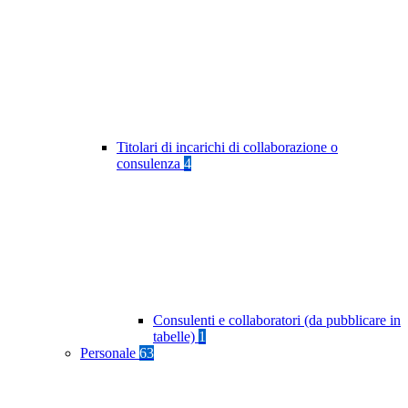
Titolari di incarichi di collaborazione o
consulenza
4
Consulenti e collaboratori (da pubblicare in
tabelle)
1
Personale
63