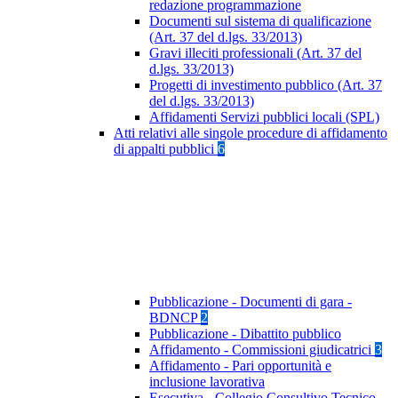
redazione programmazione
Documenti sul sistema di qualificazione
(Art. 37 del d.lgs. 33/2013)
Gravi illeciti professionali (Art. 37 del
d.lgs. 33/2013)
Progetti di investimento pubblico (Art. 37
del d.lgs. 33/2013)
Affidamenti Servizi pubblici locali (SPL)
Atti relativi alle singole procedure di affidamento
di appalti pubblici
6
Pubblicazione - Documenti di gara -
BDNCP
2
Pubblicazione - Dibattito pubblico
Affidamento - Commissioni giudicatrici
3
Affidamento - Pari opportunità e
inclusione lavorativa
Esecutiva - Collegio Consultivo Tecnico