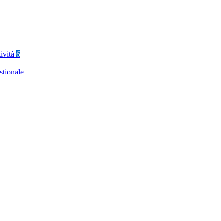
tività
6
stionale