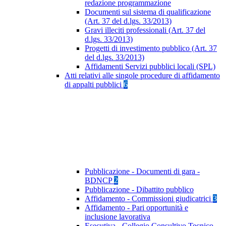
redazione programmazione
Documenti sul sistema di qualificazione
(Art. 37 del d.lgs. 33/2013)
Gravi illeciti professionali (Art. 37 del
d.lgs. 33/2013)
Progetti di investimento pubblico (Art. 37
del d.lgs. 33/2013)
Affidamenti Servizi pubblici locali (SPL)
Atti relativi alle singole procedure di affidamento
di appalti pubblici
6
Pubblicazione - Documenti di gara -
BDNCP
2
Pubblicazione - Dibattito pubblico
Affidamento - Commissioni giudicatrici
3
Affidamento - Pari opportunità e
inclusione lavorativa
Esecutiva - Collegio Consultivo Tecnico