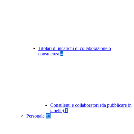
Titolari di incarichi di collaborazione o
consulenza
4
Consulenti e collaboratori (da pubblicare in
tabelle)
1
Personale
63