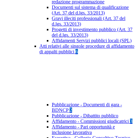
redazione programmazione
Documenti sul sistema di qualificazione
(Art. 37 del d.lgs. 33/2013)
Gravi illeciti professionali (Art. 37 del
d.lgs. 33/2013)
Progetti di investimento pubblico (Art. 37
del d.lgs. 33/2013)
Affidamenti Servizi pubblici locali (SPL)
Atti relativi alle singole procedure di affidamento
di appalti pubblici
6
Pubblicazione - Documenti di gara -
BDNCP
2
Pubblicazione - Dibattito pubblico
Affidamento - Commissioni giudicatrici
3
Affidamento - Pari opportunità e
inclusione lavorativa
Esecutiva - Collegio Consultivo Tecnico