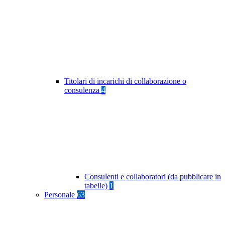
Titolari di incarichi di collaborazione o
consulenza
4
Consulenti e collaboratori (da pubblicare in
tabelle)
1
Personale
63