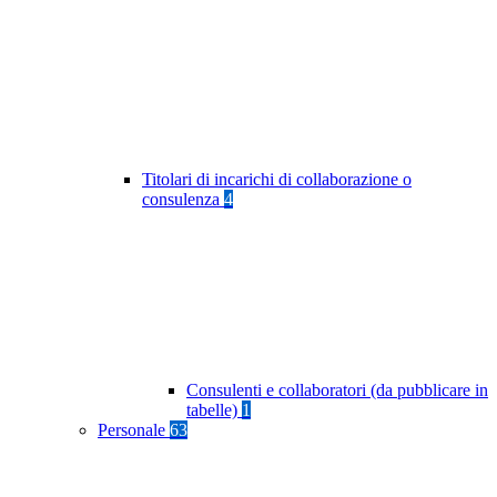
Titolari di incarichi di collaborazione o
consulenza
4
Consulenti e collaboratori (da pubblicare in
tabelle)
1
Personale
63