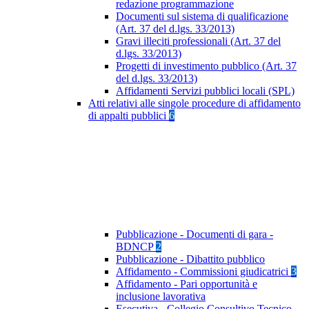
redazione programmazione
Documenti sul sistema di qualificazione
(Art. 37 del d.lgs. 33/2013)
Gravi illeciti professionali (Art. 37 del
d.lgs. 33/2013)
Progetti di investimento pubblico (Art. 37
del d.lgs. 33/2013)
Affidamenti Servizi pubblici locali (SPL)
Atti relativi alle singole procedure di affidamento
di appalti pubblici
6
Pubblicazione - Documenti di gara -
BDNCP
2
Pubblicazione - Dibattito pubblico
Affidamento - Commissioni giudicatrici
3
Affidamento - Pari opportunità e
inclusione lavorativa
Esecutiva - Collegio Consultivo Tecnico