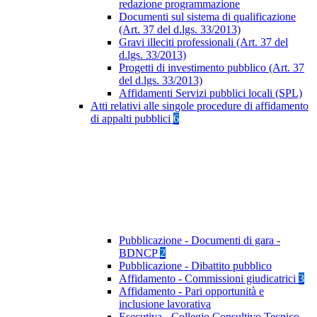
redazione programmazione
Documenti sul sistema di qualificazione
(Art. 37 del d.lgs. 33/2013)
Gravi illeciti professionali (Art. 37 del
d.lgs. 33/2013)
Progetti di investimento pubblico (Art. 37
del d.lgs. 33/2013)
Affidamenti Servizi pubblici locali (SPL)
Atti relativi alle singole procedure di affidamento
di appalti pubblici
6
Pubblicazione - Documenti di gara -
BDNCP
2
Pubblicazione - Dibattito pubblico
Affidamento - Commissioni giudicatrici
3
Affidamento - Pari opportunità e
inclusione lavorativa
Esecutiva - Collegio Consultivo Tecnico