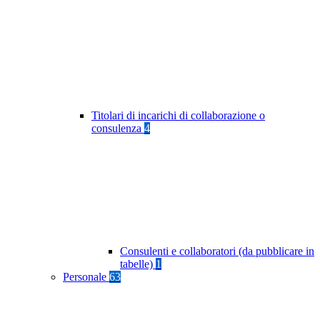
Titolari di incarichi di collaborazione o
consulenza
4
Consulenti e collaboratori (da pubblicare in
tabelle)
1
Personale
63