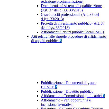
redazione programmazione
Documenti sul sistema di qualificazione
(Art. 37 del d.lgs. 33/2013)
Gravi illeciti professionali (Art. 37 del
d.lgs. 33/2013)
Progetti di investimento pubblico (Art. 37
del d.lgs. 33/2013)
Affidamenti Servizi pubblici locali (SPL)
Atti relativi alle singole procedure di affidamento
di appalti pubblici
6
Pubblicazione - Documenti di gara -
BDNCP
2
Pubblicazione - Dibattito pubblico
Affidamento - Commissioni giudicatrici
3
Affidamento - Pari opportunità e
inclusione lavorativa
Esecutiva - Collegio Consultivo Tecnico