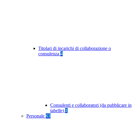
Titolari di incarichi di collaborazione o
consulenza
4
Consulenti e collaboratori (da pubblicare in
tabelle)
1
Personale
63