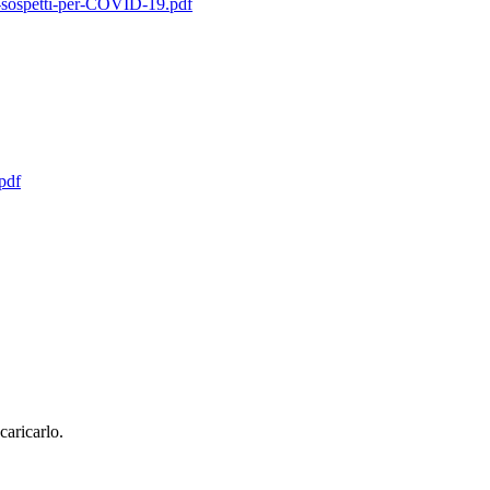
n-sospetti-per-COVID-19.pdf
pdf
scaricarlo.