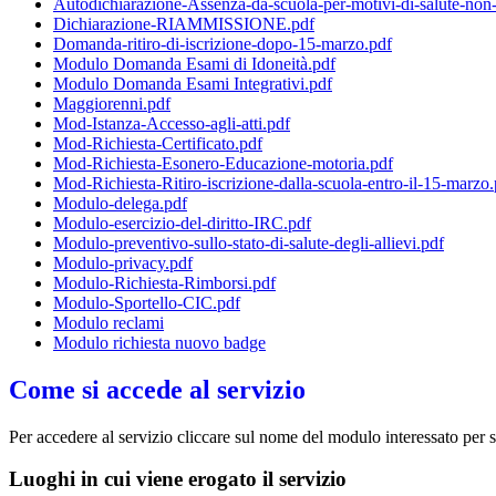
Autodichiarazione-Assenza-da-scuola-per-motivi-di-salute-no
Dichiarazione-RIAMMISSIONE.pdf
Domanda-ritiro-di-iscrizione-dopo-15-marzo.pdf
Modulo Domanda Esami di Idoneità.pdf
Modulo Domanda Esami Integrativi.pdf
Maggiorenni.pdf
Mod-Istanza-Accesso-agli-atti.pdf
Mod-Richiesta-Certificato.pdf
Mod-Richiesta-Esonero-Educazione-motoria.pdf
Mod-Richiesta-Ritiro-iscrizione-dalla-scuola-entro-il-15-marzo.
Modulo-delega.pdf
Modulo-esercizio-del-diritto-IRC.pdf
Modulo-preventivo-sullo-stato-di-salute-degli-allievi.pdf
Modulo-privacy.pdf
Modulo-Richiesta-Rimborsi.pdf
Modulo-Sportello-CIC.pdf
Modulo reclami
Modulo richiesta nuovo badge
Come si accede al servizio
Per accedere al servizio cliccare sul nome del modulo interessato per 
Luoghi in cui viene erogato il servizio