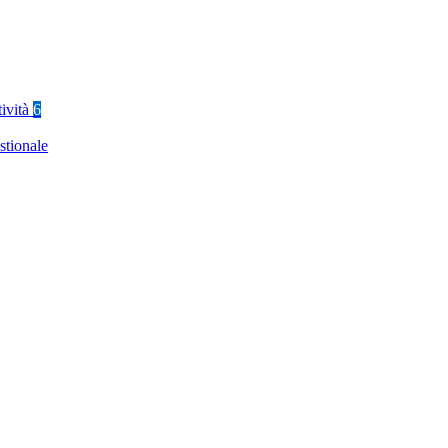
tività
6
stionale