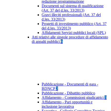
redazione programmazione
Documenti sul sistema di qualificazione
(Art. 37 del d.lgs. 33/2013)
Gravi illeciti professionali (Art. 37 del
d.lgs. 33/2013)
Progetti di investimento pubblico (Art. 37
del d.lgs. 33/2013)
Affidamenti Servizi pubblici locali (SPL)
Atti relativi alle singole procedure di affidamento
di appalti pubblici
6
Pubblicazione - Documenti di gara -
BDNCP
2
Pubblicazione - Dibattito pubblico
Affidamento - Commissioni giudicatrici
3
Affidamento - Pari opportunità e
inclusione lavorativa
Esecutiva - Collegio Consultivo Tecnico