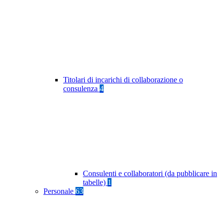
Titolari di incarichi di collaborazione o
consulenza
4
Consulenti e collaboratori (da pubblicare in
tabelle)
1
Personale
63