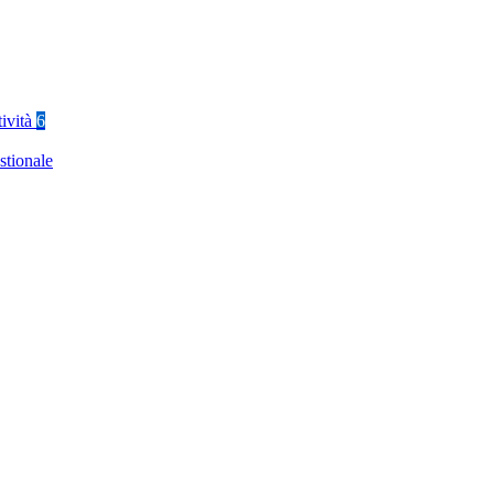
tività
6
stionale