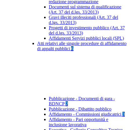
redazione programmazione
Documenti sul sistema di qualificazione
(Art. 37 del d.lgs. 33/2013)
Gravi illeciti professionali (Art. 37 del
d.lgs. 33/2013)
Progetti di investimento pubblico (Art. 37
del d.lgs. 33/2013)
Affidamenti Servizi pubblici locali (SPL)
Atti relativi alle singole procedure di affidamento
di appalti pubblici
6
Pubblicazione - Documenti di gara -
BDNCP
2
Pubblicazione - Dibattito pubblico
Affidamento - Commissioni giudicatrici
3
Affidamento - Pari opportunità e
inclusione lavorativa
Esecutiva - Collegio Consultivo Tecnico