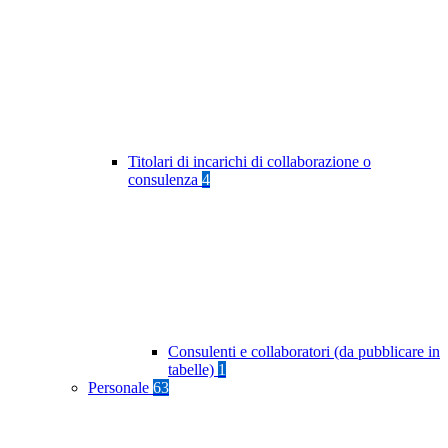
Titolari di incarichi di collaborazione o
consulenza
4
Consulenti e collaboratori (da pubblicare in
tabelle)
1
Personale
63