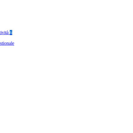
tività
6
stionale