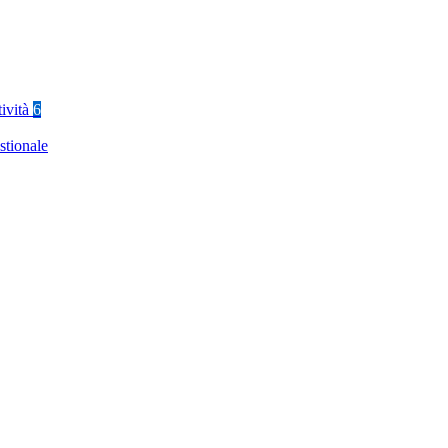
tività
6
stionale