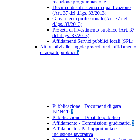
redazione programmazione
Documenti sul sistema di qualificazione
(Art. 37 del d.lgs. 33/2013)
Gravi illeciti professionali (Art. 37 del
d.lgs. 33/2013)
Progetti di investimento pubblico (Art. 37
del d.lgs. 33/2013)
Affidamenti Servizi pubblici locali (SPL)
Atti relativi alle singole procedure di affidamento
di appalti pubblici
6
Pubblicazione - Documenti di gara -
BDNCP
2
Pubblicazione - Dibattito pubblico
Affidamento - Commissioni giudicatrici
3
Affidamento - Pari opportunità e
inclusione lavorativa
Esecutiva - Collegio Consultivo Tecnico