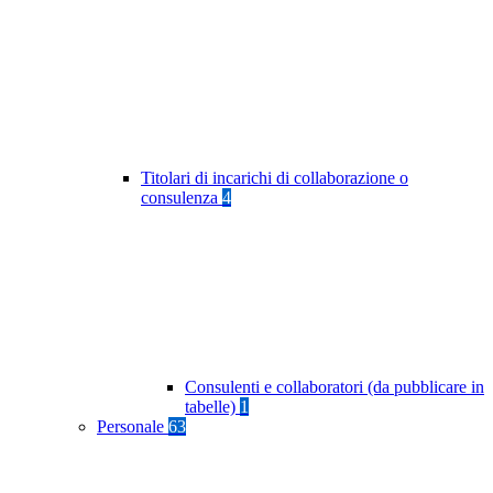
Titolari di incarichi di collaborazione o
consulenza
4
Consulenti e collaboratori (da pubblicare in
tabelle)
1
Personale
63