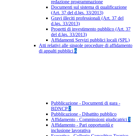
redazione programmazione
Documenti sul sistema di qualificazione
(Art. 37 del d.lgs. 33/2013)
Gravi illeciti professionali (Art. 37 del
d.lgs. 33/2013)
Progetti di investimento pubblico (Art. 37
del d.lgs. 33/2013)
Affidamenti Servizi pubblici locali (SPL)
Atti relativi alle singole procedure di affidamento
di appalti pubblici
6
Pubblicazione - Documenti di gara -
BDNCP
2
Pubblicazione - Dibattito pubblico
Affidamento - Commissioni giudicatrici
3
Affidamento - Pari opportunità e
inclusione lavorativa
Esecutiva - Collegio Consultivo Tecnico