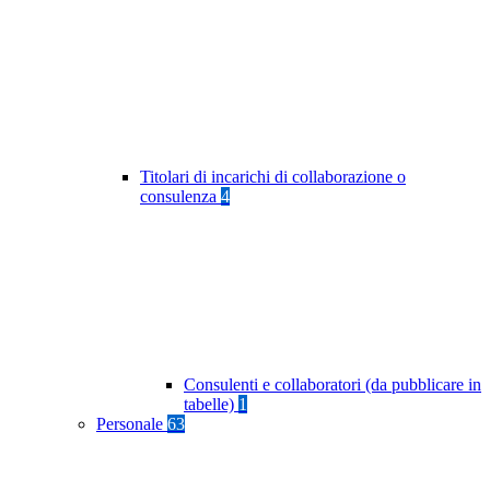
Titolari di incarichi di collaborazione o
consulenza
4
Consulenti e collaboratori (da pubblicare in
tabelle)
1
Personale
63