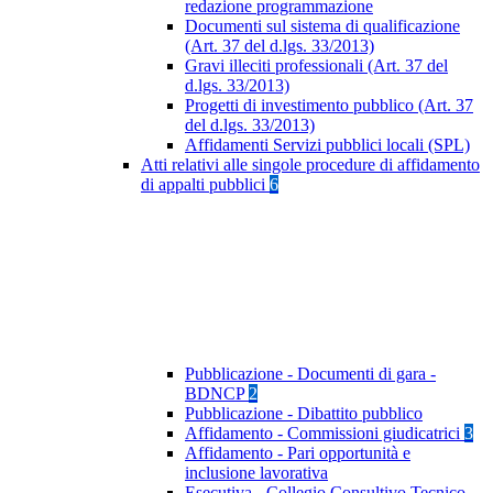
redazione programmazione
Documenti sul sistema di qualificazione
(Art. 37 del d.lgs. 33/2013)
Gravi illeciti professionali (Art. 37 del
d.lgs. 33/2013)
Progetti di investimento pubblico (Art. 37
del d.lgs. 33/2013)
Affidamenti Servizi pubblici locali (SPL)
Atti relativi alle singole procedure di affidamento
di appalti pubblici
6
Pubblicazione - Documenti di gara -
BDNCP
2
Pubblicazione - Dibattito pubblico
Affidamento - Commissioni giudicatrici
3
Affidamento - Pari opportunità e
inclusione lavorativa
Esecutiva - Collegio Consultivo Tecnico