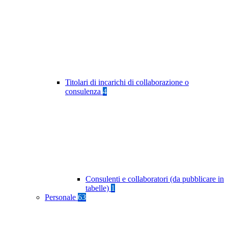
Titolari di incarichi di collaborazione o
consulenza
4
Consulenti e collaboratori (da pubblicare in
tabelle)
1
Personale
63