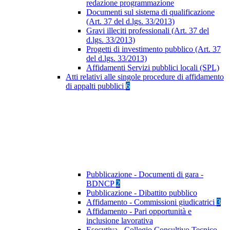
redazione programmazione
Documenti sul sistema di qualificazione
(Art. 37 del d.lgs. 33/2013)
Gravi illeciti professionali (Art. 37 del
d.lgs. 33/2013)
Progetti di investimento pubblico (Art. 37
del d.lgs. 33/2013)
Affidamenti Servizi pubblici locali (SPL)
Atti relativi alle singole procedure di affidamento
di appalti pubblici
6
Pubblicazione - Documenti di gara -
BDNCP
2
Pubblicazione - Dibattito pubblico
Affidamento - Commissioni giudicatrici
3
Affidamento - Pari opportunità e
inclusione lavorativa
Esecutiva - Collegio Consultivo Tecnico