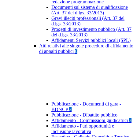
redazione programmazione
Documenti sul sistema di qualificazione
(Art. 37 del d.lgs. 33/2013)
Gravi illeciti professionali (Art. 37 del
d.lgs. 33/2013)
Progetti di investimento pubblico (Art. 37
del d.lgs. 33/2013)
Affidamenti Servizi pubblici locali (SPL)
Atti relativi alle singole procedure di affidamento
di appalti pubblici
6
Pubblicazione - Documenti di gara -
BDNCP
2
Pubblicazione - Dibattito pubblico
Affidamento - Commissioni giudicatrici
3
Affidamento - Pari opportunità e
inclusione lavorativa
Esecutiva - Collegio Consultivo Tecnico