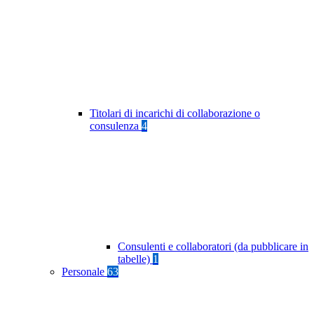
Titolari di incarichi di collaborazione o
consulenza
4
Consulenti e collaboratori (da pubblicare in
tabelle)
1
Personale
63