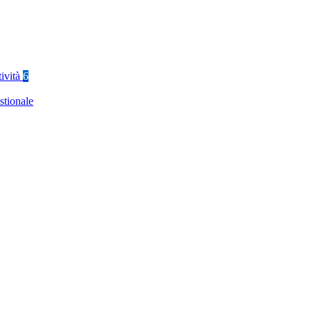
tività
6
stionale