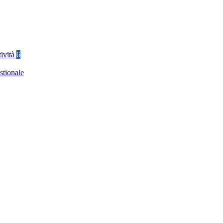
tività
6
stionale