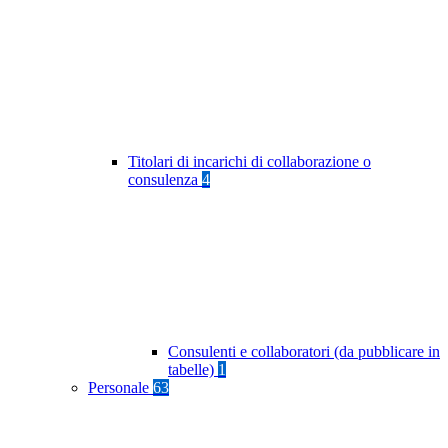
Titolari di incarichi di collaborazione o
consulenza
4
Consulenti e collaboratori (da pubblicare in
tabelle)
1
Personale
63