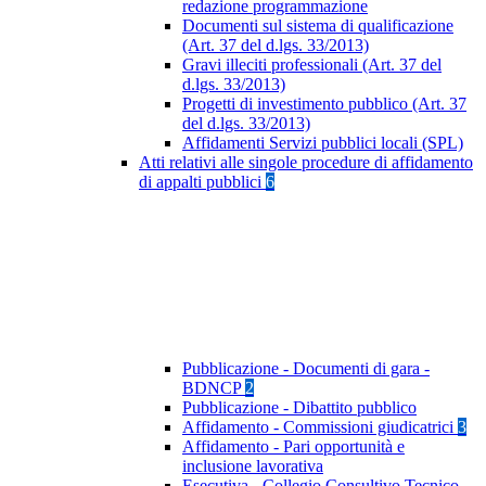
redazione programmazione
Documenti sul sistema di qualificazione
(Art. 37 del d.lgs. 33/2013)
Gravi illeciti professionali (Art. 37 del
d.lgs. 33/2013)
Progetti di investimento pubblico (Art. 37
del d.lgs. 33/2013)
Affidamenti Servizi pubblici locali (SPL)
Atti relativi alle singole procedure di affidamento
di appalti pubblici
6
Pubblicazione - Documenti di gara -
BDNCP
2
Pubblicazione - Dibattito pubblico
Affidamento - Commissioni giudicatrici
3
Affidamento - Pari opportunità e
inclusione lavorativa
Esecutiva - Collegio Consultivo Tecnico