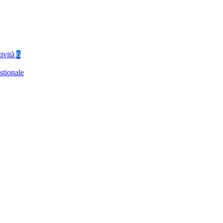
tività
6
stionale